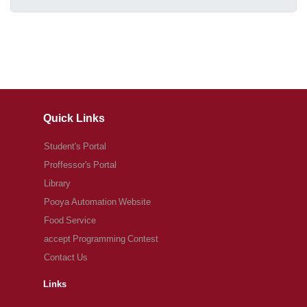
Quick Links
Student's Portal
Proffessor's Portal
Library
Pooya Automation Website
Food Service
accept Programming Contest
Contact Us
Links