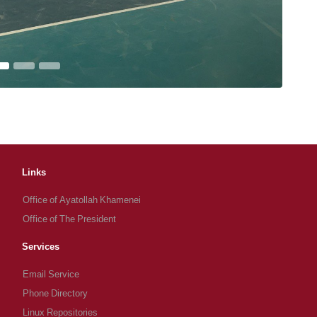
Links
Office of Ayatollah Khamenei
Office of The President
Services
Email Service
Phone Directory
Linux Repositories