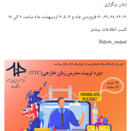
زمان برگزاری:
۲۱، ۲۲، ۲۸، ۲۹، ۳۰ فروردین ماه و ۳، ۵، ۶ اردیبهشت ماه ساعت ۹ الی ۱۷
کسب اطلاعات بیشتر:
🆔@olc_sadjad